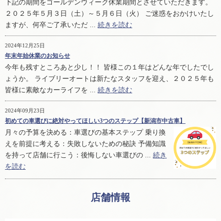
下記の期間をゴールデンウィーク休業期間とさせていただきます。
２０２５年５月３日（土）～５月６日（火） ご迷惑をおかけいたし
ますが、何卒ご了承いただ ...
続きを読む
2024年12月25日
年末年始休業のお知らせ
今年も残すところあと少し！！ 皆様この１年はどんな年でしたでし
ょうか。 ライブリーオートは新たなスタッフを迎え、２０２５年も
皆様に素敵なカーライフを ...
続きを読む
2024年09月23日
初めての車選びに絶対やってほしい3つのステップ【新潟市中古車】
月々の予算を決める：車選びの基本ステップ 乗り換
えを前提に考える：失敗しないための秘訣 予備知識
を持って店舗に行こう：後悔しない車選びの ...
続き
を読む
店舗情報