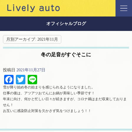
オフィシャルブログ
月別アーカイブ:
2021年11月
冬の足音がすぐそこに
投稿日
2021年11月27日
Facebook
Twitter
Line
雪が降り始め冬の始まりを感じられるようになりました。
仕事の後は、アツアツおでんにお鍋が美味しい季節です！
年末に向け、何かと忙しい日々が続きますが、コロナ禍はまだ収束しておりま
せん！
お互いに感染防止対策を欠かさず気をつけましょう！！