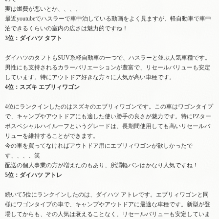
実は燃費が悪いとか、、、、
最近youtubeでハスラーで車中泊している動画をよく見ますが、軽自動車で車中
泊できるくらいの室内の広さは魅力的ですね！
3位：ダイハツ タフト
ダイハツのタフトもSUV系軽自動車の一つで、ハスラーと並ぶ人気車種です。
男性にも支持されるカラーバリエーションが豊富で、リセールバリューも安定
しています。特にアウトドア好きな方々に人気が高い車種です。
4位：スズキ エブリィワゴン
4位にランクインしたのはスズキのエブリィワゴンです。この車はワゴンタイプ
で、キャンプやアウトドアにも適した使い勝手の良さが魅力です。特にPZター
ボスペシャルハイルーフというグレードは、長期間使用しても高いリセールバ
リューを維持することができます。
今の車を買ってなければアウトドア用にエブリィワゴンが欲しかったで
す、、、、笑
配送の個人事業の方が増えたのもあり、所謂軽バンはかなり人気ですね！
5位：ダイハツ アトレ
続いて5位にランクインしたのは、ダイハツ アトレです。エブリィワゴンと同
様にワゴンタイプの車で、キャンプやアウトドアに最適な車種です。新型が登
場してからも、その人気は衰えることなく、リセールバリューも安定していま