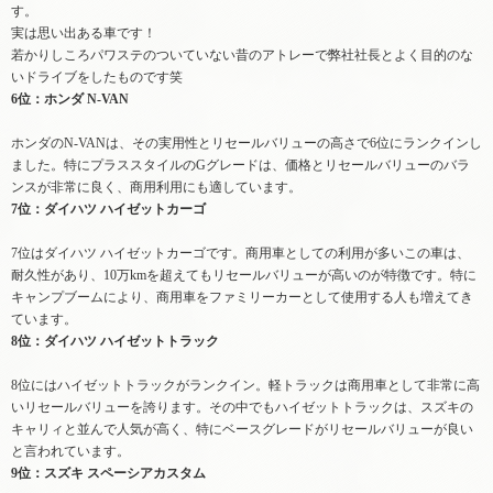
す。
実は思い出ある車です！
若かりしころパワステのついていない昔のアトレーで弊社社長とよく目的のな
いドライブをしたものです笑
6位：ホンダ N-VAN
ホンダのN-VANは、その実用性とリセールバリューの高さで6位にランクインし
ました。特にプラススタイルのGグレードは、価格とリセールバリューのバラ
ンスが非常に良く、商用利用にも適しています。
7位：ダイハツ ハイゼットカーゴ
7位はダイハツ ハイゼットカーゴです。商用車としての利用が多いこの車は、
耐久性があり、10万kmを超えてもリセールバリューが高いのが特徴です。特に
キャンプブームにより、商用車をファミリーカーとして使用する人も増えてき
ています。
8位：ダイハツ ハイゼットトラック
8位にはハイゼットトラックがランクイン。軽トラックは商用車として非常に高
いリセールバリューを誇ります。その中でもハイゼットトラックは、スズキの
キャリィと並んで人気が高く、特にベースグレードがリセールバリューが良い
と言われています。
9位：スズキ スペーシアカスタム