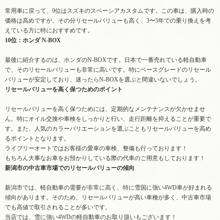
常用車に戻って、9位はスズキのスペーシアカスタムです。この車は、購入時の
価格は高めですが、その分リセールバリューも高く、3〜5年での乗り換えを考
えている方に特におすすめです。
10位：ホンダ N-BOX
最後に紹介するのは、ホンダのN-BOXです。日本で一番売れている軽自動車
で、そのリセールバリューも非常に高いです。特にベースグレードのリセール
バリューが安定しており、迷ったらN-BOXを選ぶと間違いないでしょう。
リセールバリューを高く保つためのポイント
リセールバリューを高く保つためには、定期的なメンテナンスが欠かせませ
ん。特にオイル交換や車検をしっかりと行い、走行距離を抑えることが重要で
す。また、人気のカラーバリエーションを選ぶこともリセールバリューを高め
るポイントとなります。
ライブリーオートではお客様の愛車の車検、整備も行っております！
もちろん大事なお車をお預かりしている際の代車のご用意もしております！
新潟市の中古車市場でのリセールバリューの傾向
新潟市では、軽自動車の需要が非常に高く、特に雪国に強い4WD車が好まれる
傾向があります。そのため、リセールバリューが高い車種が多く、中古車市場
でも高値で取引されることが多いです。
当店では、雪に強い4WDの軽自動車のお取り扱いもございます！