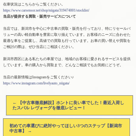
在庫状況はこちらからご覧ください。
https://www.carsensor.net/shop/niigata/319474001/stocklist/
当店が提供する買取・販売サービスについて
当店では、新潟市を中心に中古車の買取・販売を行っており、特にリセールバ
リューの高い軽自動車を豊富に取り揃えています。お客様のニーズに合わせた
最適な車をご提案し、高値での買取も行っています。お車の買い替えや買取を
ご検討の際は、ぜひ当店にご相談ください。
新潟市西区にある私たちの車屋では、地域のお客様に愛されるサービスを提供
しています。車の購入から買取まで、どんなご相談でもお気軽にどうぞ。
当店の最新情報はInstagramをご覧ください♪
https://www.instagram.com/livelyauto_niigata/
←
【中古車徹底解説】ホントに良い車でした！最近入荷し
たスバル レヴォーグを徹底レビュー！
初めての車選びに絶対やってほしい3つのステップ【新潟市
中古車】
→