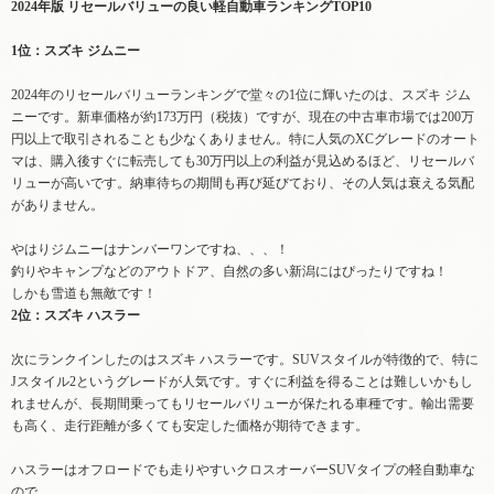
2024年版
リセールバリューの良い軽自動車
ランキングTOP10
1位：スズキ ジムニー
2024年のリセールバリューランキングで堂々の1位に輝いたのは、スズキ ジム
ニーです。新車価格が約173万円（税抜）ですが、現在の中古車市場では200万
円以上で取引されることも少なくありません。特に人気のXCグレードのオート
マは、購入後すぐに転売しても30万円以上の利益が見込めるほど、リセールバ
リューが高いです。納車待ちの期間も再び延びており、その人気は衰える気配
がありません。
やはりジムニーはナンバーワンですね、、、！
釣りやキャンプなどのアウトドア、自然の多い新潟にはぴったりですね！
しかも雪道も無敵です！
2位：スズキ ハスラー
次にランクインしたのはスズキ ハスラーです。SUVスタイルが特徴的で、特に
Jスタイル2というグレードが人気です。すぐに利益を得ることは難しいかもし
れませんが、長期間乗ってもリセールバリューが保たれる車種です。輸出需要
も高く、走行距離が多くても安定した価格が期待できます。
ハスラーはオフロードでも走りやすいクロスオーバーSUVタイプの軽自動車な
ので