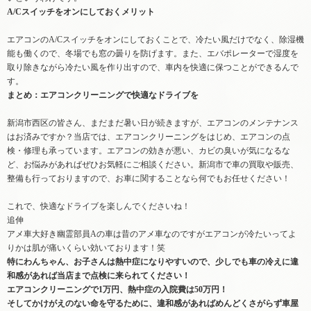
A/Cスイッチをオンにしておくメリット
エアコンのA/Cスイッチをオンにしておくことで、冷たい風だけでなく、除湿機
能も働くので、冬場でも窓の曇りを防げます。また、エバポレーターで湿度を
取り除きながら冷たい風を作り出すので、車内を快適に保つことができるんで
す。
まとめ：エアコンクリーニングで快適なドライブを
新潟市西区の皆さん、まだまだ暑い日が続きますが、エアコンのメンテナンス
はお済みですか？当店では、エアコンクリーニングをはじめ、エアコンの点
検・修理も承っています。エアコンの効きが悪い、カビの臭いが気になるな
ど、お悩みがあればぜひお気軽にご相談ください。新潟市で車の買取や販売、
整備も行っておりますので、お車に関することなら何でもお任せください！
これで、快適なドライブを楽しんでくださいね！
追伸
アメ車大好き幽霊部員Aの車は昔のアメ車なのですがエアコンが冷たいってよ
りかは肌が痛いくらい効いております！笑
特にわんちゃん、お子さんは熱中症になりやすいので、少しでも車の冷えに違
和感があれば当店まで点検に来られてください！
エアコンクリーニングで1万円、熱中症の入院費は50万円！
そしてかけがえのない命を守るために、違和感があればめんどくさがらず車屋