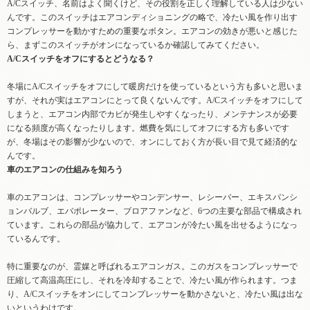
A/Cスイッチ、名前はよく聞くけど、その役割を正しく理解している人は少ない
んです。このスイッチはエアコンディショニングの略で、冷たい風を作り出す
コンプレッサーを動かすための重要なボタン。エアコンの効きが悪いと感じた
ら、まずこのスイッチがオンになっているか確認してみてください。
A/Cスイッチをオフにするとどうなる？
冬場にA/Cスイッチをオフにして暖房だけを使っているという方も多いと思いま
すが、それが実はエアコンにとって良くないんです。A/Cスイッチをオフにして
しまうと、エアコン内部でカビが発生しやすくなったり、メンテナンスが必要
になる頻度が高くなったりします。燃費を気にしてオフにする方も多いです
が、冬場はその影響が少ないので、オンにしておく方が長い目で見て経済的な
んです。
車のエアコンの仕組みを知ろう
車のエアコンは、コンプレッサーやコンデンサー、レシーバー、エキスパンシ
ョンバルブ、エバポレーター、ブロアファンなど、6つの主要な部品で構成され
ています。これらの部品が協力して、エアコンが冷たい風を出せるようになっ
ているんです。
特に重要なのが、霊媒と呼ばれるエアコンガス。このガスをコンプレッサーで
圧縮して高温高圧にし、それを冷却することで、冷たい風が作られます。つま
り、A/Cスイッチをオンにしてコンプレッサーを動かさないと、冷たい風は出な
いというわけです。