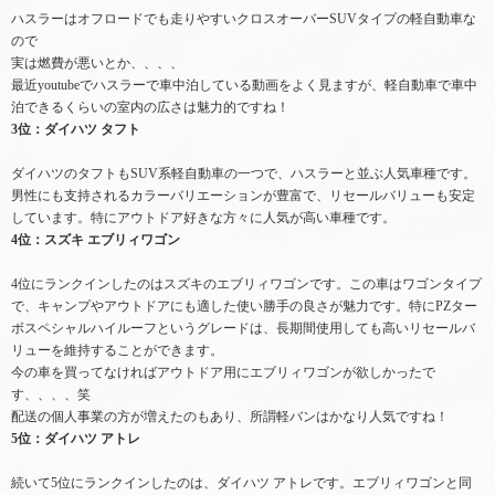
ハスラーはオフロードでも走りやすいクロスオーバーSUVタイプの軽自動車な
ので
実は燃費が悪いとか、、、、
最近youtubeでハスラーで車中泊している動画をよく見ますが、軽自動車で車中
泊できるくらいの室内の広さは魅力的ですね！
3位：ダイハツ タフト
ダイハツのタフトもSUV系軽自動車の一つで、ハスラーと並ぶ人気車種です。
男性にも支持されるカラーバリエーションが豊富で、リセールバリューも安定
しています。特にアウトドア好きな方々に人気が高い車種です。
4位：スズキ エブリィワゴン
4位にランクインしたのはスズキのエブリィワゴンです。この車はワゴンタイプ
で、キャンプやアウトドアにも適した使い勝手の良さが魅力です。特にPZター
ボスペシャルハイルーフというグレードは、長期間使用しても高いリセールバ
リューを維持することができます。
今の車を買ってなければアウトドア用にエブリィワゴンが欲しかったで
す、、、、笑
配送の個人事業の方が増えたのもあり、所謂軽バンはかなり人気ですね！
5位：ダイハツ アトレ
続いて5位にランクインしたのは、ダイハツ アトレです。エブリィワゴンと同