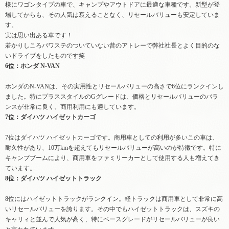
様にワゴンタイプの車で、キャンプやアウトドアに最適な車種です。新型が登
場してからも、その人気は衰えることなく、リセールバリューも安定していま
す。
実は思い出ある車です！
若かりしころパワステのついていない昔のアトレーで弊社社長とよく目的のな
いドライブをしたものです笑
6位：ホンダ N-VAN
ホンダのN-VANは、その実用性とリセールバリューの高さで6位にランクインし
ました。特にプラススタイルのGグレードは、価格とリセールバリューのバラ
ンスが非常に良く、商用利用にも適しています。
7位：ダイハツ ハイゼットカーゴ
7位はダイハツ ハイゼットカーゴです。商用車としての利用が多いこの車は、
耐久性があり、10万kmを超えてもリセールバリューが高いのが特徴です。特に
キャンプブームにより、商用車をファミリーカーとして使用する人も増えてき
ています。
8位：ダイハツ ハイゼットトラック
8位にはハイゼットトラックがランクイン。軽トラックは商用車として非常に高
いリセールバリューを誇ります。その中でもハイゼットトラックは、スズキの
キャリィと並んで人気が高く、特にベースグレードがリセールバリューが良い