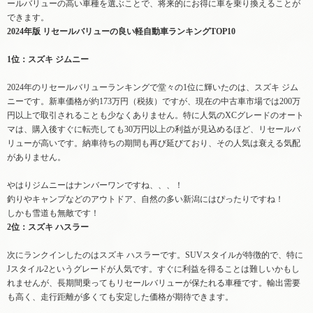
ールバリューの高い車種を選ぶことで、将来的にお得に車を乗り換えることが
できます。
2024年版
リセールバリューの良い軽自動車
ランキングTOP10
1位：スズキ ジムニー
2024年のリセールバリューランキングで堂々の1位に輝いたのは、スズキ ジム
ニーです。新車価格が約173万円（税抜）ですが、現在の中古車市場では200万
円以上で取引されることも少なくありません。特に人気のXCグレードのオート
マは、購入後すぐに転売しても30万円以上の利益が見込めるほど、リセールバ
リューが高いです。納車待ちの期間も再び延びており、その人気は衰える気配
がありません。
やはりジムニーはナンバーワンですね、、、！
釣りやキャンプなどのアウトドア、自然の多い新潟にはぴったりですね！
しかも雪道も無敵です！
2位：スズキ ハスラー
次にランクインしたのはスズキ ハスラーです。SUVスタイルが特徴的で、特に
Jスタイル2というグレードが人気です。すぐに利益を得ることは難しいかもし
れませんが、長期間乗ってもリセールバリューが保たれる車種です。輸出需要
も高く、走行距離が多くても安定した価格が期待できます。