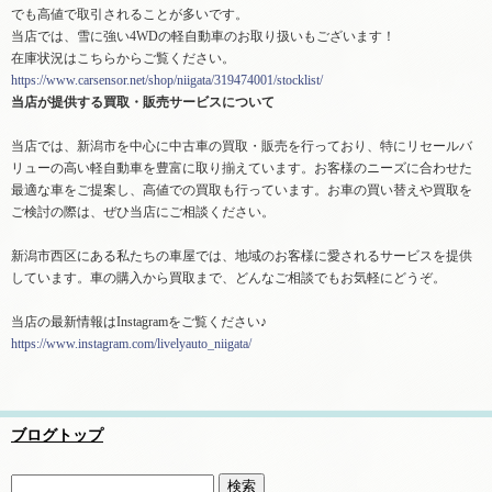
でも高値で取引されることが多いです。
当店では、雪に強い4WDの軽自動車のお取り扱いもございます！
在庫状況はこちらからご覧ください。
https://www.carsensor.net/shop/niigata/319474001/stocklist/
当店が提供する買取・販売サービスについて
当店では、新潟市を中心に中古車の買取・販売を行っており、特にリセールバ
リューの高い軽自動車を豊富に取り揃えています。お客様のニーズに合わせた
最適な車をご提案し、高値での買取も行っています。お車の買い替えや買取を
ご検討の際は、ぜひ当店にご相談ください。
新潟市西区にある私たちの車屋では、地域のお客様に愛されるサービスを提供
しています。車の購入から買取まで、どんなご相談でもお気軽にどうぞ。
当店の最新情報はInstagramをご覧ください♪
https://www.instagram.com/livelyauto_niigata/
ブログトップ