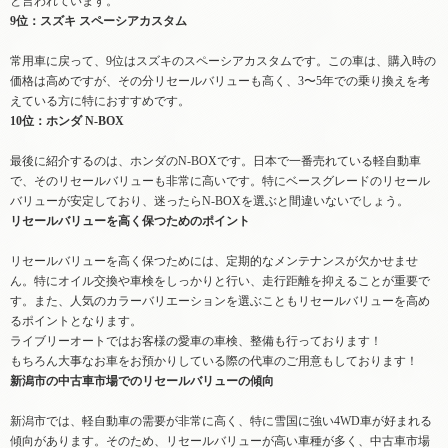
と言われています。
9位：スズキ スペーシアカスタム
常用車に戻って、9位はスズキのスペーシアカスタムです。この車は、購入時の
価格は高めですが、その分リセールバリューも高く、3〜5年での乗り換えを考
えている方に特におすすめです。
10位：ホンダ N-BOX
最後に紹介するのは、ホンダのN-BOXです。日本で一番売れている軽自動車
で、そのリセールバリューも非常に高いです。特にベースグレードのリセール
バリューが安定しており、迷ったらN-BOXを選ぶと間違いないでしょう。
リセールバリューを高く保つためのポイント
リセールバリューを高く保つためには、定期的なメンテナンスが欠かせませ
ん。特にオイル交換や車検をしっかりと行い、走行距離を抑えることが重要で
す。また、人気のカラーバリエーションを選ぶこともリセールバリューを高め
るポイントとなります。
ライブリーオートではお客様の愛車の車検、整備も行っております！
もちろん大事なお車をお預かりしている際の代車のご用意もしております！
新潟市の中古車市場でのリセールバリューの傾向
新潟市では、軽自動車の需要が非常に高く、特に雪国に強い4WD車が好まれる
傾向があります。そのため、リセールバリューが高い車種が多く、中古車市場