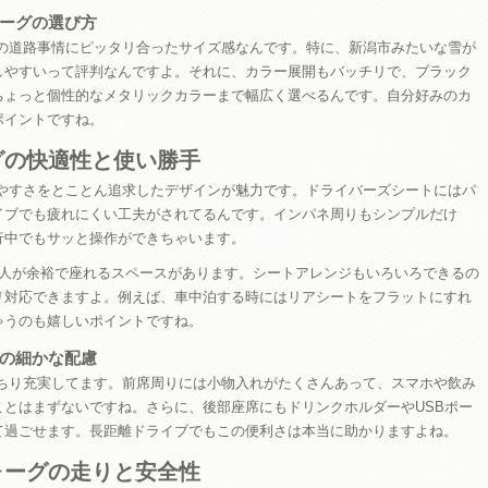
ーグの選び方
本の道路事情にピッタリ合ったサイズ感なんです。特に、新潟市みたいな雪が
しやすいって評判なんですよ。それに、カラー展開もバッチリで、ブラック
ちょっと個性的なメタリックカラーまで幅広く選べるんです。自分好みのカ
ポイントですね。
グの快適性と使い勝手
いやすさをとことん追求したデザインが魅力です。ドライバーズシートにはパ
イブでも疲れにくい工夫がされてるんです。インパネ周りもシンプルだけ
行中でもサッと操作ができちゃいます。
4人が余裕で座れるスペースがあります。シートアレンジもいろいろできるの
リ対応できますよ。例えば、車中泊する時にはリアシートをフラットにすれ
ゃうのも嬉しいポイントですね。
の細かな配慮
っちり充実してます。前席周りには小物入れがたくさんあって、スマホや飲み
とはまずないですね。さらに、後部座席にもドリンクホルダーやUSBポー
て過ごせます。長距離ドライブでもこの便利さは本当に助かりますよね。
ォーグの走りと安全性