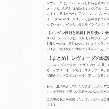
レヴォーグは、スバルの走行性能を最大限
メトリカルAWD（全輪駆動）システム。
います。新潟市の冬の雪道でも、レヴォー
イト（EyeSight）システムが搭載され
っています。だから、長距離ドライブでも
【エンジン性能と燃費】日常使いに最
スバル レヴォーグは、1.6Lと2.0Lの
1.6Lターボは、日常使いにはちょうど良
2.0Lターボはさらに力強い加速が味わえ
【まとめ】レヴォーグの総
スバル レヴォーグは、デザインから内装
るライブリーオートでは、スタッフ一同、
潟市内でのドライブが一段と楽しくなるこ
私も一度試乗させていただきましたが、本
これぞ運転して楽しい車好きのための車だ
この車の魅力を実感したい方、ぜひ一度ご
ますよ。