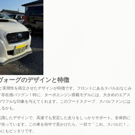
ヴォーグのデザインと特徴
さと実用性を両立させたデザインが特徴です。フロントにあるスバルおなじみ
す存在感バツグン！特に、ターボエンジン搭載モデルには、大きめのエアス
パワフルな印象を与えてくれます。このフードスクープ、スバルファンには
えるかも。
意識したデザインで、高速でも安定した走りをしっかりサポート。全体的に
が光っています。この車を街中で見かけたら、一目で「これ、スバルだ！」
みにもピッタリです。