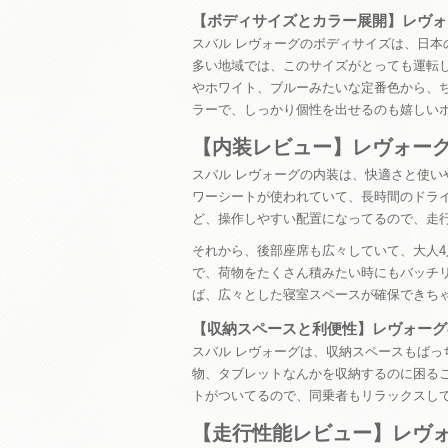
【ボディサイズとカラー展開】レヴォ
スバル レヴォーグのボディサイズは、日
多い地域では、このサイズがとっても運転
やホワイト、ブルーみたいな定番色から、
ラーで、しっかり個性を出せるのも嬉しい
【内装レビュー】レヴォー
スバル レヴォーグの内装は、快適さと使
ワーシートが使われていて、長時間のドラ
ど、操作しやすい配置になってるので、走
それから、後部座席も広々していて、大人
で、荷物をたくさん積みたい時にもバッチ
ば、広々とした寝室スペースが確保できち
【収納スペースと利便性】レヴォーグ
スバル レヴォーグは、収納スペースもば
物、タブレットなんかを収納するのに困るこ
トがついてるので、同乗者もリラックスし
【走行性能レビュー】レヴ